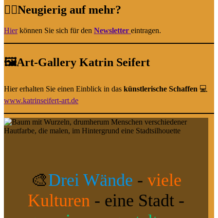
✍🏻Neugierig auf mehr?
Hier
können Sie sich für den
Newsletter
eintragen.
🖼️Art-Gallery Katrin Seifert
Hier erhalten Sie einen Einblick in das
künstlerische Schaffen
💻
www.katrinseifert-art.de
🎨
Drei Wände
-
viele
Kulturen
- eine Stadt -