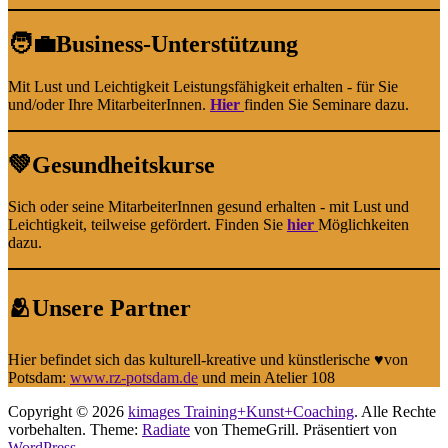
🧑‍💼Business-Unterstützung
Mit Lust und Leichtigkeit Leistungsfähigkeit erhalten - für Sie
und/oder Ihre MitarbeiterInnen.
Hier
finden Sie Seminare dazu.
💚Gesundheitskurse
Sich oder seine MitarbeiterInnen gesund erhalten - mit Lust und
Leichtigkeit, teilweise gefördert. Finden Sie
hier
Möglichkeiten
dazu.
🫂Unsere Partner
Hier befindet sich das kulturell-kreative und künstlerische ♥️von
Potsdam:
www.rz-potsdam.de
und mein Atelier 108
Copyright © 2026
kimages Training+Kunst+Coaching
. Alle Rechte
vorbehalten. Theme:
Radiate
von ThemeGrill. Präsentiert von
WordPress
.