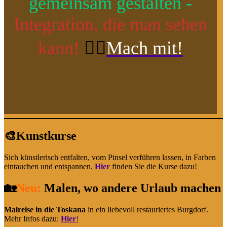
gemeinsam gestalten -
Integration, die man sehen
kann!
👉🏼
Mach mit!
🎨Kunstkurse
Sich künstlerisch entfalten, vom Pinsel verführen lassen, in Farben
eintauchen und entspannen.
Hier
finden Sie die Kurse dazu!
🏡
Neu:
Malen, wo andere Urlaub machen
Malreise in die Toskana
in ein liebevoll restauriertes Burgdorf.
Mehr Infos dazu:
Hier
!