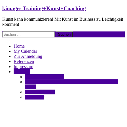
Zum
kimages Training+Kunst+Coaching
Inhalt
springen
Kunst kann kommunizieren! Mit Kunst im Business zu Leichtigkeit
kommen!
Suchen
nach:
Home
My Calendar
Zur Anmeldung
Referenzen
Impressum
Über uns
Datenschutzerklärung
Allgemeine Geschäftsbedingungen für kimages (ID:
AGB)
Kontaktformular
Newsletter