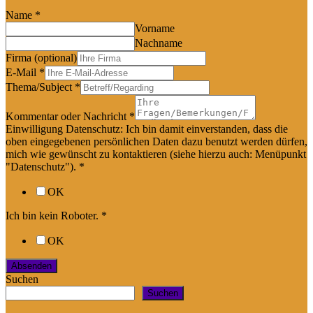
Name
*
Vorname
Nachname
Firma (optional)
E-Mail
*
Thema/Subject
*
Kommentar oder Nachricht
*
Einwilligung Datenschutz: Ich bin damit einverstanden, dass die
oben eingegebenen persönlichen Daten dazu benutzt werden dürfen,
mich wie gewünscht zu kontaktieren (siehe hierzu auch: Menüpunkt
"Datenschutz").
*
OK
Ich bin kein Roboter.
*
OK
Absenden
Suchen
Suchen